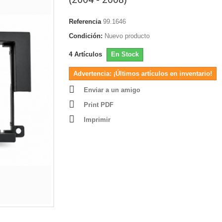
Referencia
99.1646
Condición:
Nuevo producto
4
Artículos
En Stock
Advertencia: ¡Últimos artículos en inventario!
Enviar a un amigo
Print PDF
Imprimir