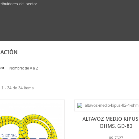
tribuidores del sector.
DACIÓN
por
Nombre: de A a Z
1 - 34 de 34 items
ALTAVOZ MEDIO KIPUS 
OHMS. GD-80
99.7627