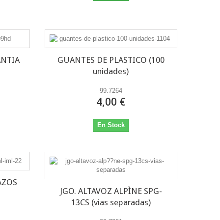
ANTIA
GUANTES DE PLASTICO (100
unidades)
99.7264
4,00 €
En Stock
AZOS
JGO. ALTAVOZ ALPÌNE SPG-
13CS (vias separadas)