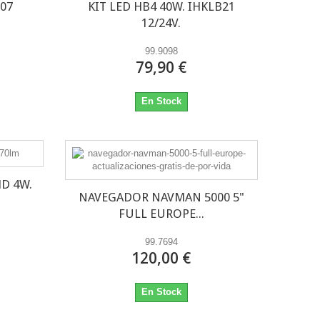
L07
KIT LED HB4 40W. IHKLB21
12/24V.
99.9098
79,90 €
En Stock
D 4W.
NAVEGADOR NAVMAN 5000 5"
FULL EUROPE...
99.7694
120,00 €
En Stock