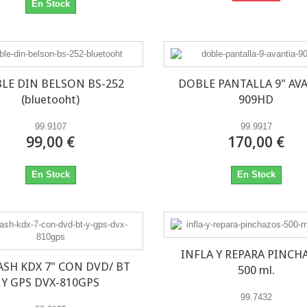
En Stock
LE DIN BELSON BS-252
DOBLE PANTALLA 9" AV
(bluetooht)
909HD
99.9107
99.9917
99,00 €
170,00 €
En Stock
En Stock
INFLA Y REPARA PINCH
ASH KDX 7" CON DVD/ BT
500 ml.
Y GPS DVX-810GPS
99.7432