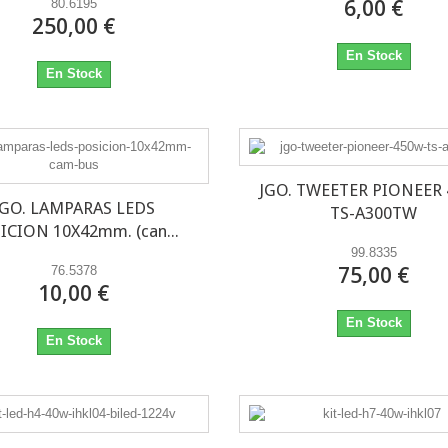
6,00 €
80.6195
250,00 €
En Stock
En Stock
JGO. TWEETER PIONEER
JGO. LAMPARAS LEDS
TS-A300TW
ICION 10X42mm. (can...
99.8335
75,00 €
76.5378
10,00 €
En Stock
En Stock