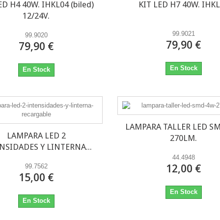
ED H4 40W. IHKL04 (biled)
KIT LED H7 40W. IHK
12/24V.
99.9021
99.9020
79,90 €
79,90 €
En Stock
En Stock
LAMPARA TALLER LED SM
LAMPARA LED 2
270LM.
NSIDADES Y LINTERNA...
44.4948
12,00 €
99.7562
15,00 €
En Stock
En Stock