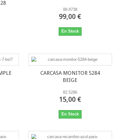
128
99.8738
99,00 €
En Stock
MPLE
CARCASA MONITOR 5284
BEIGE
82.5286
15,00 €
En Stock