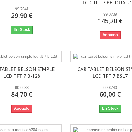
LCD TFT 7 BELDUAL-
99.7541
29,90 €
99.8739
145,20 €
En Stock
Agotado
TABLET BELSON SIMPLE
CAR TABLET BELSON SI
LCD TFT 7 B-128
LCD TFT 7 BSL7
99.9988
99.8740
84,70 €
60,00 €
Agotado
En Stock