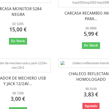
RCASA MONITOR 5284
CARCASA RECAMBIO A
NEGRA
PARA...
82.5285
15,00 €
99.8896
5,99 €
En Stock
En Stock
CHALECO REFLECTAN
ADOR DE MECHERO USB
HOMOLOGADO
Y JACK 12/24V....
99.9149
3,83 €
99.7299
3,00 €
Agotado