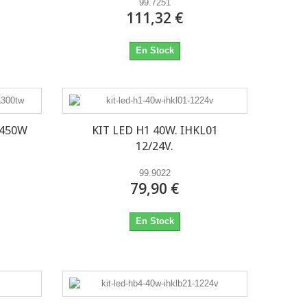
99.7251
111,32 €
En Stock
 450W
KIT LED H1 40W. IHKL01
12/24V.
99.9022
79,90 €
En Stock