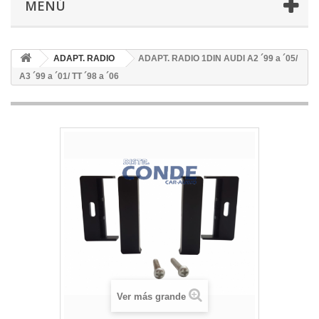
MENÚ
ADAPT. RADIO
ADAPT. RADIO 1DIN AUDI A2 ´99 a ´05/
A3 ´99 a ´01/ TT ´98 a ´06
Ver más grande