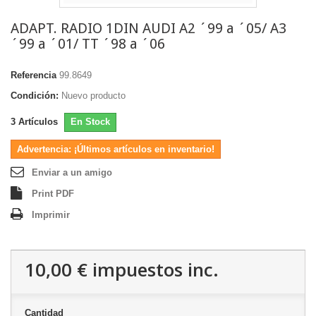
ADAPT. RADIO 1DIN AUDI A2 ´99 a ´05/ A3
´99 a ´01/ TT ´98 a ´06
Referencia
99.8649
Condición:
Nuevo producto
3
Artículos
En Stock
Advertencia: ¡Últimos artículos en inventario!
Enviar a un amigo
Print PDF
Imprimir
10,00 €
impuestos inc.
Cantidad