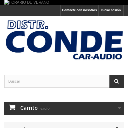
Contacte con nosotros
Iniciar sesión
Carrito
vacío