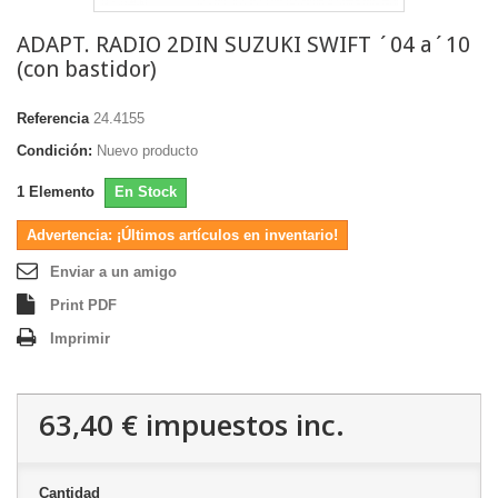
ADAPT. RADIO 2DIN SUZUKI SWIFT ´04 a´10
(con bastidor)
Referencia
24.4155
Condición:
Nuevo producto
1
Elemento
En Stock
Advertencia: ¡Últimos artículos en inventario!
Enviar a un amigo
Print PDF
Imprimir
63,40 €
impuestos inc.
Cantidad