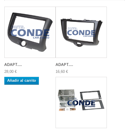
ADAPT....
ADAPT....
28,00 €
16,60 €
Añadir al carrito