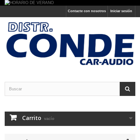
Contacte con nosotros
Iniciar sesión
Carrito
vacío