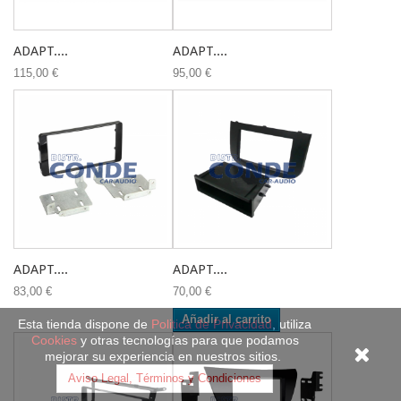
ADAPT....
ADAPT....
115,00 €
95,00 €
ADAPT....
ADAPT....
83,00 €
70,00 €
Añadir al carrito
Esta tienda dispone de
Politica de Privacidad
, utiliza
Cookies
y otras tecnologías para que podamos
mejorar su experiencia en nuestros sitios.
Aviso Legal, Términos y Condiciones