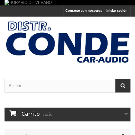
Contacte con nosotros
Iniciar sesión
Carrito
vacío