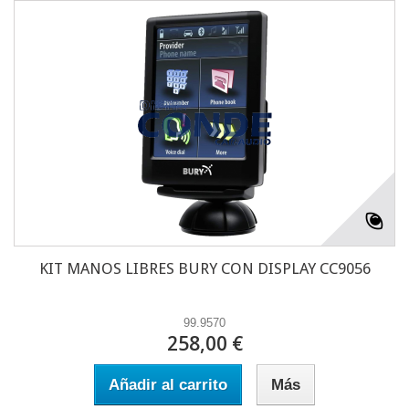
KIT MANOS LIBRES BURY CON DISPLAY CC9056
99.9570
258,00 €
Añadir al carrito
Más