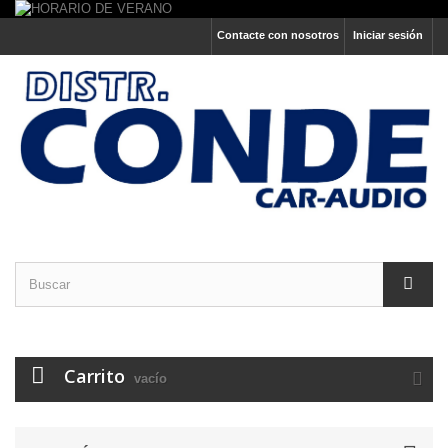
Contacte con nosotros
Iniciar sesión
Carrito
vacío