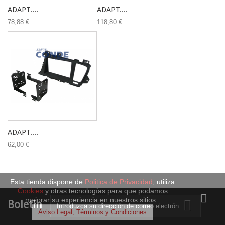
ADAPT....
ADAPT....
78,88 €
118,80 €
ADAPT....
62,00 €
Esta tienda dispone de
Politica de Privacidad
, utiliza
Cookies
y otras tecnologías para que podamos
mejorar su experiencia en nuestros sitios.
Boletín
Aviso Legal, Términos y Condiciones