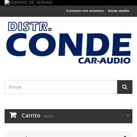
Contacte con nosotros
Iniciar sesión
Carrito
vacío