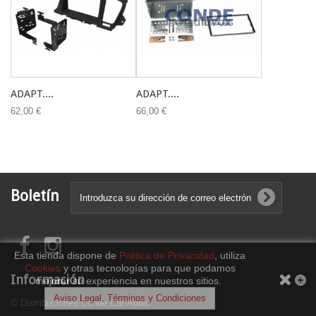
ADAPT....
ADAPT....
62,00 €
66,00 €
Boletín
Esta tienda dispone de
Politica de Privacidad
, utiliza
Cookies
y otras tecnologías para que podamos
Información
mejorar su experiencia en nuestros sitios.
Aviso Legal, Términos y Condiciones
© Distribuciones Conde Car-Audio