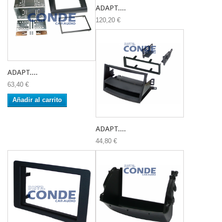
ADAPT....
120,20 €
ADAPT....
63,40 €
Añadir al carrito
ADAPT....
44,80 €