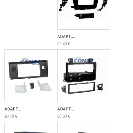
ADAPT....
92,40 €
ADAPT....
ADAPT....
98,70 €
68,80 €