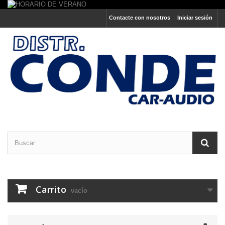
Contacte con nosotros
Iniciar sesión
Carrito
vacío