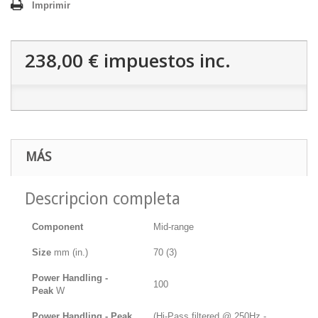
Imprimir
238,00 €
impuestos inc.
MÁS
Descripcion completa
Component
Mid-range
Size
mm (in.)
70 (3)
Power Handling -
100
Peak
W
Power Handling - Peak
(Hi-Pass filtered @ 250Hz -