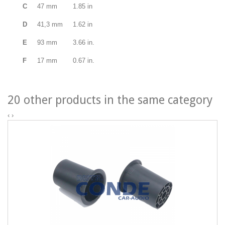
C
47 mm
1.85 in
D
41,3 mm
1.62 in
E
93 mm
3.66 in.
F
17 mm
0.67 in.
20 other products in the same category
‹
›