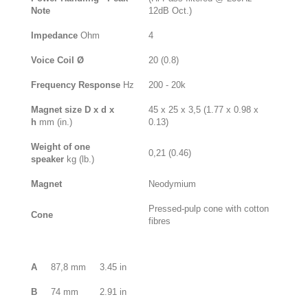
Note
12dB Oct.)
Impedance
Ohm
4
Voice Coil Ø
20 (0.8)
Frequency Response
Hz
200 - 20k
Magnet size D x d x
45 x 25 x 3,5 (1.77 x 0.98 x
h
mm (in.)
0.13)
Weight of one
0,21 (0.46)
speaker
kg (lb.)
Magnet
Neodymium
Pressed-pulp cone with cotton
Cone
fibres
A
87,8 mm
3.45 in
B
74 mm
2.91 in