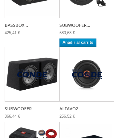
BASSBOX...
SUBWOOFER...
425,41 €
580,68 €
Añadir al carrito
SUBWOOFER...
ALTAVOZ...
366,44 €
256,52 €