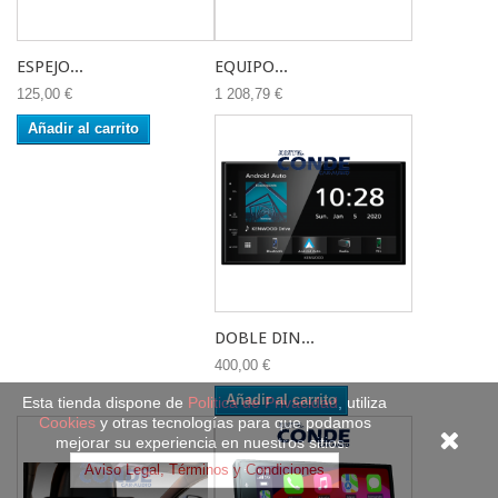
ESPEJO...
EQUIPO...
125,00 €
1 208,79 €
Añadir al carrito
DOBLE DIN...
400,00 €
Añadir al carrito
Esta tienda dispone de
Politica de Privacidad
, utiliza
Cookies
y otras tecnologías para que podamos
mejorar su experiencia en nuestros sitios.
Aviso Legal, Términos y Condiciones