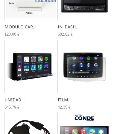
MODULO CAR...
IN-DASH...
120,00 €
682,82 €
UNIDAD...
FILM...
845,79 €
42,35 €