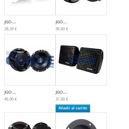
JGO....
JGO....
28,29 €
35,93 €
JGO....
JGO....
45,00 €
37,00 €
Añadir al carrito