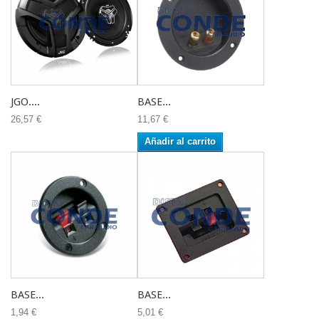
JGO....
BASE...
26,57 €
11,67 €
Añadir al carrito
BASE...
BASE...
1,94 €
5,01 €