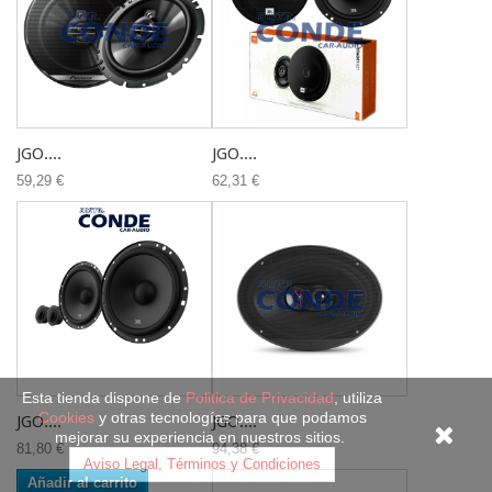
JGO....
JGO....
59,29 €
62,31 €
Esta tienda dispone de
Politica de Privacidad
, utiliza
Cookies
y otras tecnologías para que podamos
JGO....
JGO....
mejorar su experiencia en nuestros sitios.
81,80 €
94,38 €
Aviso Legal, Términos y Condiciones
Añadir al carrito