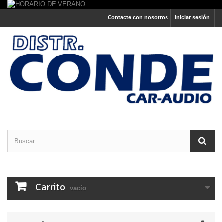
Contacte con nosotros
Iniciar sesión
Carrito
vacío