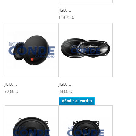
JGO....
119,79 €
JGO....
JGO....
70,56 €
89,00 €
Añadir al carrito