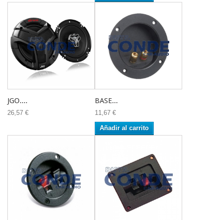
JGO....
BASE...
26,57 €
11,67 €
Añadir al carrito