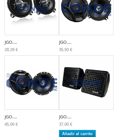
JGO....
JGO....
28,29 €
35,93 €
JGO....
JGO....
45,00 €
37,00 €
Añadir al carrito