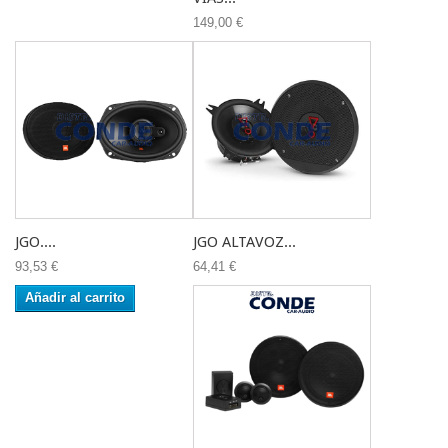
149,00 €
JGO....
JGO ALTAVOZ...
93,53 €
64,41 €
Añadir al carrito