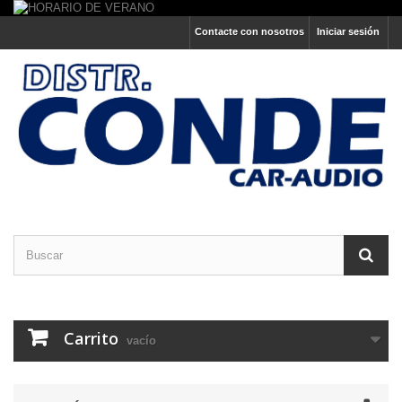
Contacte con nosotros
Iniciar sesión
Carrito
vacío