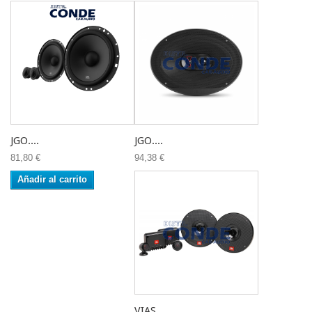
JGO....
JGO....
81,80 €
94,38 €
Añadir al carrito
VIAS...