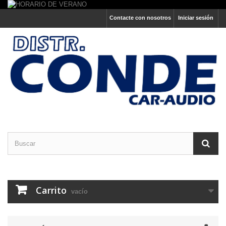
Contacte con nosotros
Iniciar sesión
Carrito
vacío