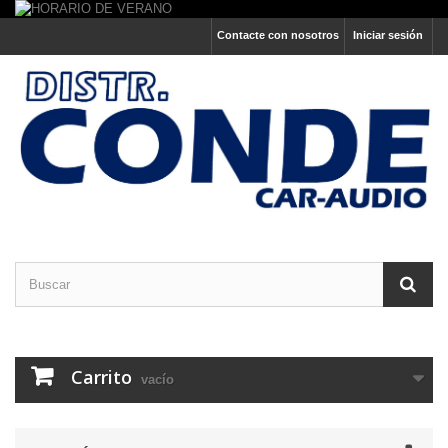
Contacte con nosotros
Iniciar sesión
Carrito
vacío