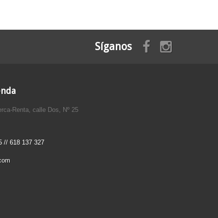
Síganos
enda
rca-Renta, calle Dos, Nº 25
 // 618 137 327
.com