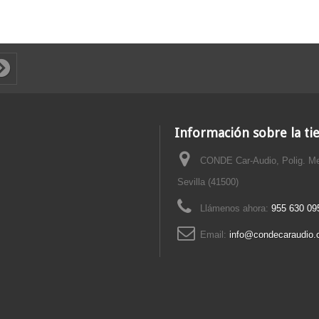
Información sobre la ti
CONDE Car-Audio, Polig. Me
Sevilla (41500)
Llámenos ahora:
955 630 095
Email:
info@condecaraudio