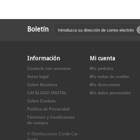
Boletín
Información
Mi cuenta
Contacte con nosotros
Mis pedidos
Aviso legal
Mis notas de credito
Sobre Nosotros
Mis direcciones
CATÁLOGO DIGITAL
Mis datos personales
Sobre Cookies
Política de Privacidad
Términos y Condiciones
de compra
© Distribuciones Conde Car-
Audio