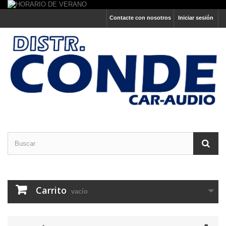
Contacte con nosotros
Iniciar sesión
Carrito
vacío