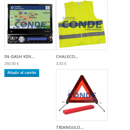
IN-DASH KDX...
CHALECO...
250,00 €
3,83 €
Añadir al carrito
TRIANGULO...