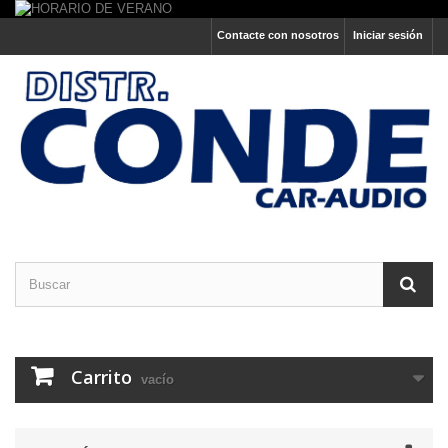
Contacte con nosotros
Iniciar sesión
Carrito
vacío