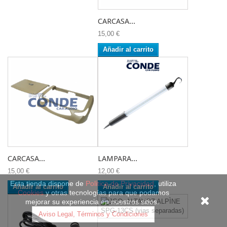
CARCASA...
15,00 €
Añadir al carrito
CARCASA...
LAMPARA...
15,00 €
12,00 €
Esta tienda dispone de
Politica de Privacidad
, utiliza
Añadir al carrito
Añadir al carrito
Cookies
y otras tecnologías para que podamos
mejorar su experiencia en nuestros sitios.
Aviso Legal, Términos y Condiciones