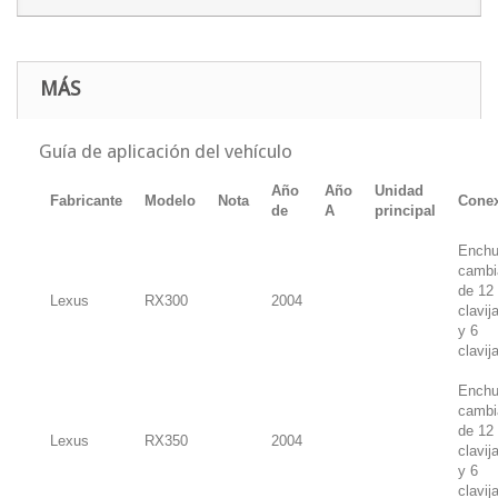
MÁS
Guía de aplicación del vehículo
Año
Año
Unidad
Fabricante
Modelo
Nota
Cone
de
A
principal
Enchu
cambi
de 12
Lexus
RX300
2004
clavij
y 6
clavij
Enchu
cambi
de 12
Lexus
RX350
2004
clavij
y 6
clavij