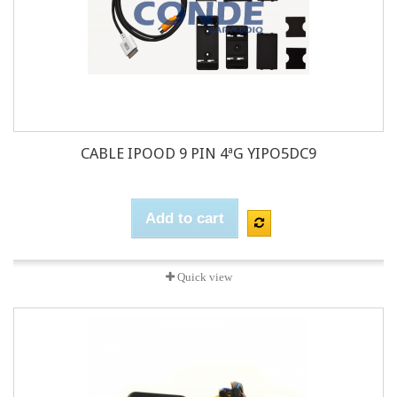
CABLE IPOOD 9 PIN 4ªG YIPO5DC9
Add to cart
Quick view