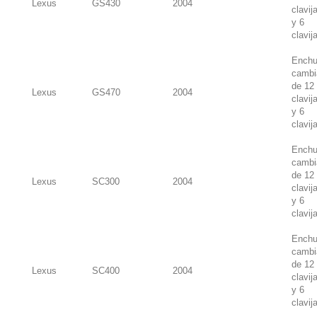
Lexus
GS430
2004
clavij
y 6
clavij
Enchu
cambi
de 12
Lexus
GS470
2004
clavij
y 6
clavij
Enchu
cambi
de 12
Lexus
SC300
2004
clavij
y 6
clavij
Enchu
cambi
de 12
Lexus
SC400
2004
clavij
y 6
clavij