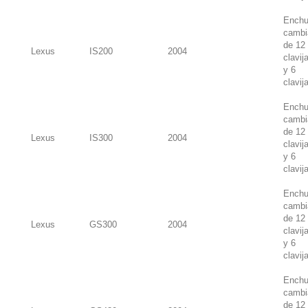
Enchu
cambi
de 12
Lexus
IS200
2004
clavij
y 6
clavij
Enchu
cambi
de 12
Lexus
IS300
2004
clavij
y 6
clavij
Enchu
cambi
de 12
Lexus
GS300
2004
clavij
y 6
clavij
Enchu
cambi
de 12