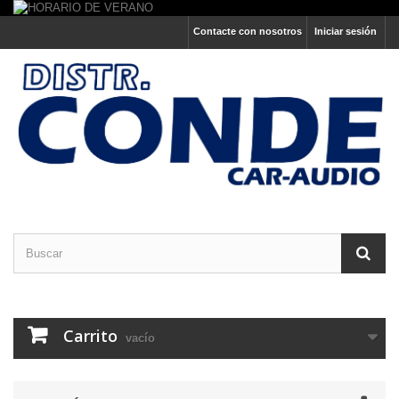
Contacte con nosotros
Iniciar sesión
Carrito
vacío