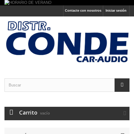
Contacte con nosotros
Iniciar sesión
Carrito
vacío